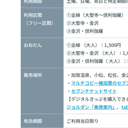
利用期間
土曜、日曜、祝日と特定期間
利用区間
①全線（大聖寺～倶利伽羅）
（フリー区間）
②大聖寺・金沢
③金沢・倶利伽羅
おねだん
①全線 （大人）：1,500円
②大聖寺・金沢 （大人）：1,0
③金沢・倶利伽羅（ 大人）：5
販売場所
・加賀温泉、小松、松任、金沢
・
マルチコピー機設置のセブ
・
セブンチケットサイト
【デジタルきっぷを購入でき
ジョルダン「乗換案内」
、
ta
有効期間
ご利用当日限り