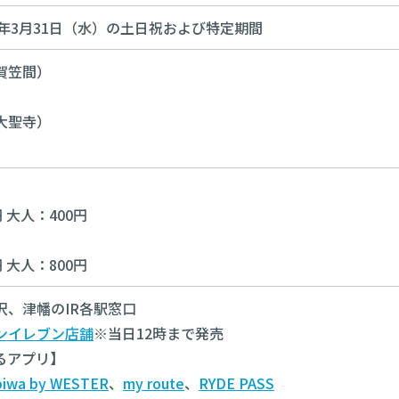
27年3月31日（水）の土日祝および特定期間
賀笠間）
大聖寺）
】
 大人：400円
円 大人：800円
、津幡のIR各駅窓口
ンイレブン店舗
※当日12時まで発売
るアプリ】
biwa by WESTER
、
my route
、
RYDE PASS