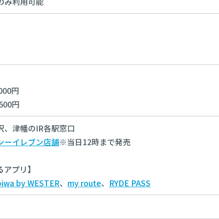
のみ利用可能
00円
00円
、津幡のIR各駅窓口
ンーイレブン店舗
※当日12時まで発売
るアプリ】
biwa by WESTER
、
my route
、
RYDE PASS