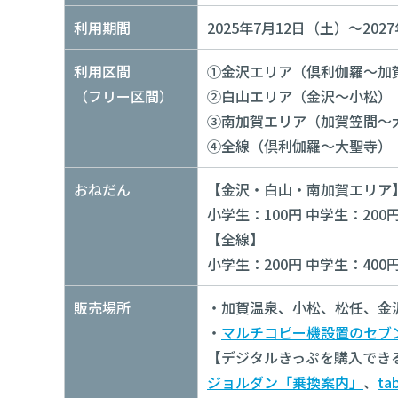
利用期間
2025年7月12日（土）～20
利用区間
①金沢エリア（倶利伽羅～加
（フリー区間）
②白山エリア（金沢～小松）
③南加賀エリア（加賀笠間～
④全線（倶利伽羅～大聖寺）
おねだん
【金沢・白山・南加賀エリア
小学生：100円 中学生：200円
【全線】
​小学生：200円 中学生：400
販売場所
・加賀温泉、小松、松任、金沢
・
マルチコピー機設置のセブ
【デジタルきっぷを購入でき
ジョルダン「乗換案内」
、
ta