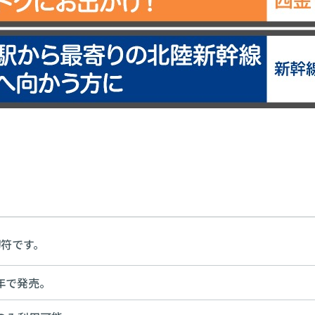
切符です。
通年で発売。