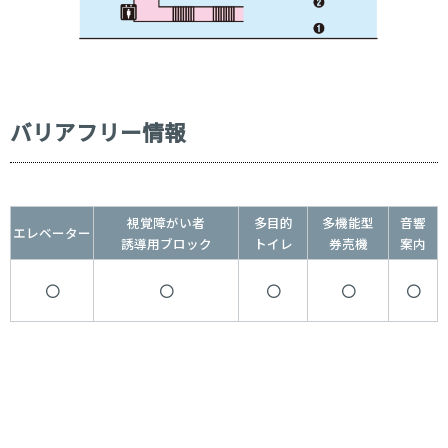
さばえ
武生
2,120
たけふ
しきぶ
2,270
しきぶ
王子保
2,270
バリアフリー情報
おうしお
南条
2,270
なんじょう
湯尾
2,480
ゆのお
視覚障がい者
多目的
多機能型
音響
エレベーター
誘導用ブロック
トイレ
券売機
案内
今庄
2,480
いまじょう
南今庄
○
○
○
○
○
2,480
みなみいまじょう
敦賀
2,880
つるが
金沢・福井方面
高岡・富山方面
羽咋・七尾方面