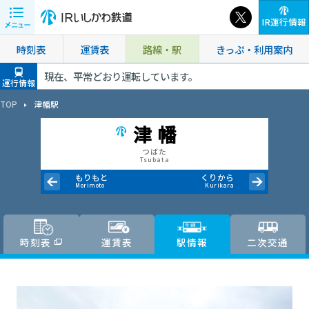
IR運行情報
時刻表
運賃表
路線・駅
きっぷ・利用案内
現在、平常どおり運転しています。
運行情報
TOP
津幡駅
津幡
つばた
Tsubata
もりもと
くりから
Morimoto
Kurikara
時刻表
運賃表
駅情報
二次交通
普通運賃
通勤定期
通学定期
通学定期