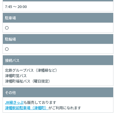
西松任
480
7:45 ～ 20:00
にしまっとう
加賀笠間
580
かがかさま
駐車場
美川
580
〇
みかわ
小舞子
670
駐輪場
こまいこ
能美根上
670
〇
のみねあがり
明峰
780
接続バス
めいほう
小松
780
北鉄グループバス（津幡線など）
こまつ
津幡町営バス
粟津
980
津幡町福祉バス（曜日限定）
あわづ
動橋
1,130
その他
いぶりはし
加賀温泉
1,130
JR線きっぷ
も販売しております
かがおんせん
津幡駅前駐車場（津幡町）
がご利用になれます
大聖寺
1,130
だいしょうじ