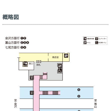
牛ノ谷
1,350
うしのや
概略図
細呂木
1,360
ほそろぎ
芦原温泉
1,410
あわらおんせん
丸岡
1,510
まるおか
春江
1,610
はるえ
森田
1,610
もりた
福井
1,810
ふくい
越前花堂
1,810
えちぜんはなんどう
大土呂
1,910
おおどろ
北鯖江
2,020
きたさばえ
鯖江
2,020