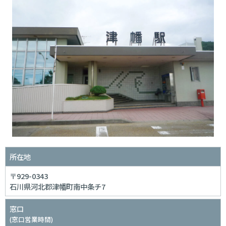
（大人）
（大人）
（高校生）
（2026年3月14日改定）※しきぶ駅追加以外の運賃の変更はありません。
金沢・福井方面
高岡・富山方面
羽咋・七尾方面
金沢・福井方面
森本
230
もりもと
東金沢
230
ひがしかなざわ
金沢
270
かなざわ
所在地
西金沢
370
にしかなざわ
〒929-0343
石川県河北郡津幡町南中条チ7
野々市
370
ののいち
窓口
松任
480
まっとう
(窓口営業時間)