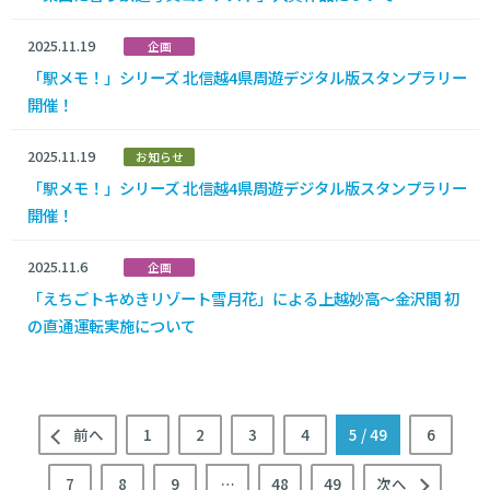
2025.11.19
企画
「駅メモ！」シリーズ 北信越4県周遊デジタル版スタンプラリー
開催！
2025.11.19
お知らせ
「駅メモ！」シリーズ 北信越4県周遊デジタル版スタンプラリー
開催！
2025.11.6
企画
「えちごトキめきリゾート雪月花」による上越妙高～金沢間 初
の直通運転実施について
前へ
1
2
3
4
5
/ 49
6
7
8
9
…
48
49
次へ