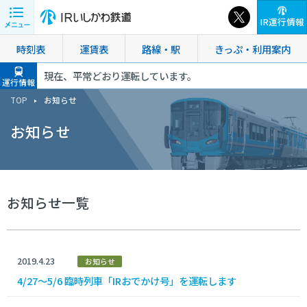
IR運行情報
時刻表
運賃表
路線・駅
きっぷ・利用案内
現在、平常どおり運転しています。
運行情報
TOP
お知らせ
お知らせ
お知らせ一覧
2019.4.23
お知らせ
4/27～5/6 臨時列車「IRおでかけ号」を運転します