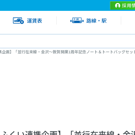
採用
運賃表
路線・駅
連携企画】「並行在来線・金沢～敦賀開業1周年記念ノート＆トートバッグセッ
ンふくい連携企画】「並行在来線・金