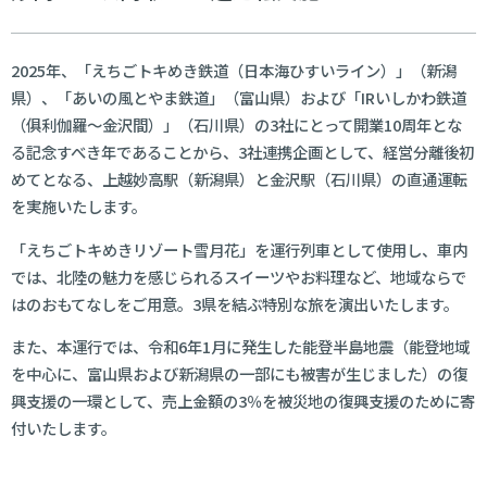
2025年、「えちごトキめき鉄道（日本海ひすいライン）」（新潟
県）、「あいの風とやま鉄道」（富山県）および「IRいしかわ鉄道
（俱利伽羅～金沢間）」（石川県）の3社にとって開業10周年とな
る記念すべき年であることから、3社連携企画として、経営分離後初
めてとなる、上越妙高駅（新潟県）と金沢駅（石川県）の直通運転
を実施いたします。
「えちごトキめきリゾート雪月花」を運行列車として使用し、車内
では、北陸の魅力を感じられるスイーツやお料理など、地域ならで
はのおもてなしをご用意。3県を結ぶ特別な旅を演出いたします。
また、本運行では、令和6年1月に発生した能登半島地震（能登地域
を中心に、富山県および新潟県の一部にも被害が生じました）の復
興支援の一環として、売上金額の3％を被災地の復興支援のために寄
付いたします。