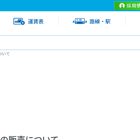
採用
運賃表
路線・駅
ついて
の販売について