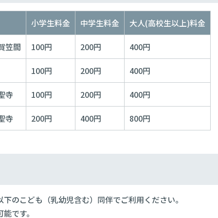
小学生料金
中学生料金
大人(高校生以上)料金
賀笠間
100円
200円
400円
100円
200円
400円
聖寺
100円
200円
400円
聖寺
200円
400円
800円
以下のこども（乳幼児含む）同伴でご利用ください。
可能です。